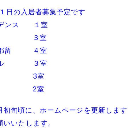
月１日の入居者募集予定です
デンス １室
ール ３室
ン都留 ４
室
ール ３室
ンテ 3室
ーレ 2室
2月初旬頃に、ホームページを更新しま
願いいたします。