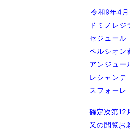
令和9年4
ドミノレジ
セジュ
ベルシオ
アンジュ
レシャ
スフォ
確定次第1
又の閲覧お