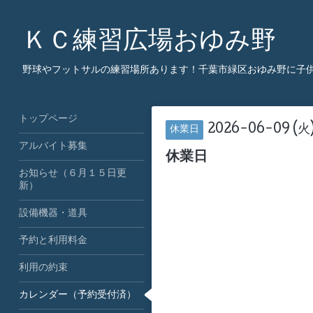
ＫＣ練習広場おゆみ野
野球やフットサルの練習場所あります！千葉市緑区おゆみ野に子
トップページ
2026-06-09 (火
休業日
アルバイト募集
休業日
お知らせ（６月１５日更
新）
設備機器・道具
予約と利用料金
利用の約束
カレンダー（予約受付済）